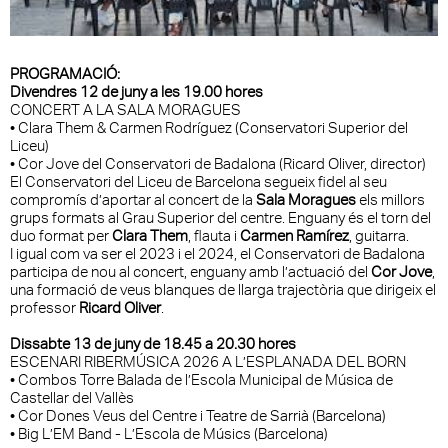
PROGRAMACIÓ:
Divendres 12 de juny a les 19.00 hores
CONCERT A LA SALA MORAGUES
• Clara Them & Carmen Rodríguez (Conservatori Superior del
Liceu)
• Cor Jove del Conservatori de Badalona (Ricard Oliver, director)
El Conservatori del Liceu de Barcelona segueix fidel al seu
compromís d’aportar al concert de la
Sala Moragues
els millors
grups formats al Grau Superior del centre. Enguany és el torn del
duo format per
Clara Them
, flauta i
Carmen Ramírez
, guitarra.
I igual com va ser el 2023 i el 2024, el Conservatori de Badalona
participa de nou al concert, enguany amb l’actuació del
Cor Jove
,
una formació de veus blanques de llarga trajectòria que dirigeix el
professor
Ricard Oliver
.
Dissabte 13 de juny de 18.45 a 20.30 hores
ESCENARI RIBERMÚSICA 2026 A L’ESPLANADA DEL BORN
• Combos Torre Balada de l’Escola Municipal de Música de
Castellar del Vallès
• Cor Dones Veus del Centre i Teatre de Sarrià (Barcelona)
• Big L’EM Band - L’Escola de Músics (Barcelona)