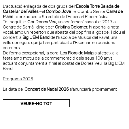
L’actuació enllaçada de dos grups de l’
Escola Torre Balada de
Castellar del Vallès
–el
Combo Jove
i el Combo Sènior
Canvi de
Plans
- obre aquesta 9a edició de l’Escenari Ribermúsica.
Tot seguit, el
Cor Dones Veu
, un cor femení nascut el 2017 al
Centre de Sarrià i dirigit per
Cristina Colomer
, hi aporta la nota
vocal, amb un repertori que abasta del pop fins al gòspel. I clou el
concert la
Big L’EM Band
de l’Escola de Músics del Raval, uns
vells coneguts que ja han participat a l’Escenari en ocasions
anteriors.
De forma excepcional, la coral
Les Flors de Maig
s’afegeix a la
festa amb motiu de la commemoració dels seus 100 anys,
actuant conjuntament al final al costat de Dones Veu i la Big L’EM
Band.
Programa 2026
La data del
Concert de Nadal 2026
s'anunciarà pròximament
VEURE-HO TOT