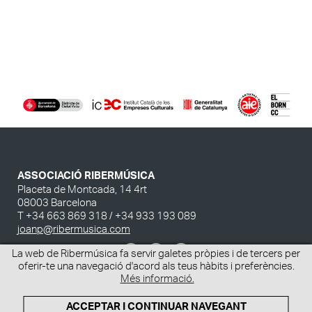
Amb el suport de:
ASSOCIACIÓ RIBERMÚSICA
Placeta de Montcada, 14 4rt
08003 Barcelona
T +34 663 869 318 / +34 933 193 089
joanp@ribermusica.com
La web de Ribermúsica fa servir galetes pròpies i de tercers per
oferir-te una navegació d'acord als teus hàbits i preferències.
Més informació.
© 2025 ASSOCIACIÓ RIBERMÚSICA